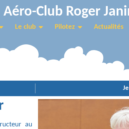
Aéro-Club Roger Jani
Le club
Pilotez
Actualités
Je
r
tructeur au