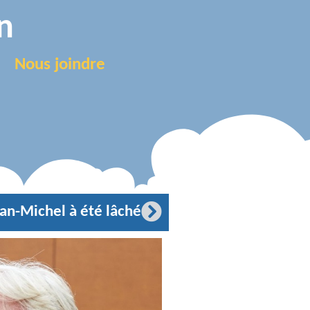
n
Nous joindre
an-Michel à été lâché