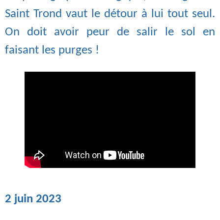
Saint Trond vaut le détour à lui tout seul.
On doit avoir peur de salir le sol en
faisant les purges !
2 juin 2023