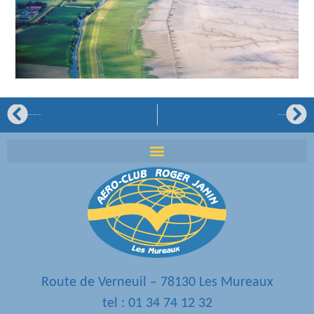
Raid Latécoère, la vision de Thibaud
Le club au Mont Blanc
Route de Verneuil – 78130 Les Mureaux
tel : 01 34 74 12 32