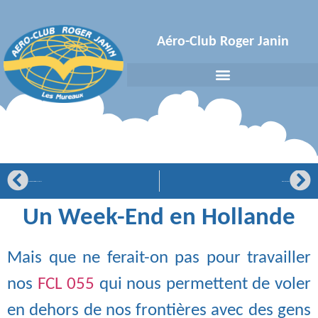
Aéro-Club Roger Janin
Raid Latécoère, la vision de Thibaud
Le club au Mont Blanc
Un Week-End en Hollande
Mais que ne ferait-on pas pour travailler
nos
FCL 055
qui nous permettent de voler
en dehors de nos frontières avec des gens